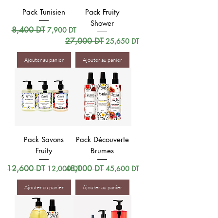
Pack Tunisien
Pack Fruity
Shower
Prix original
8,400 DT
Prix promotionnel
7,900 DT
Prix original
27,000 DT
Prix promotionnel
25,650 DT
Ajouter au panier
Ajouter au panier
Pack Savons
Pack Découverte
Fruity
Brumes
Prix original
12,600 DT
Prix promotionnel
Prix original
48,000 DT
Prix promotionnel
12,000 DT
45,600 DT
Ajouter au panier
Ajouter au panier