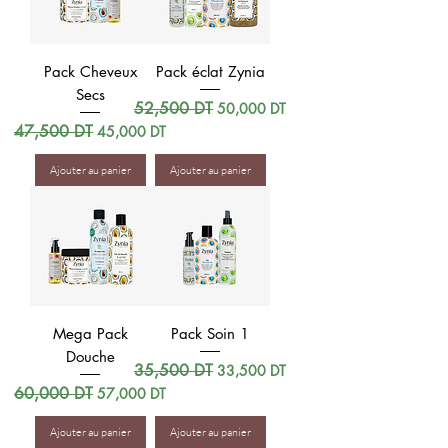
Pack Cheveux
Pack éclat Zynia
Secs
Prix original
52,500 DT
Prix promotionnel
50,000 DT
Prix original
47,500 DT
Prix promotionnel
45,000 DT
Ajouter au panier
Ajouter au panier
Mega Pack
Pack Soin 1
Douche
Prix original
35,500 DT
Prix promotionnel
33,500 DT
Prix original
60,000 DT
Prix promotionnel
57,000 DT
Ajouter au panier
Ajouter au panier