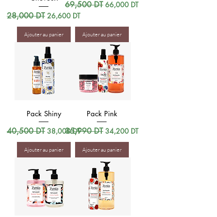
Prix original
69,500 DT
Prix promotionnel
66,000 DT
Prix original
28,000 DT
Prix promotionnel
26,600 DT
Ajouter au panier
Ajouter au panier
Pack Shiny
Pack Pink
Prix original
40,500 DT
Prix promotionnel
Prix original
35,990 DT
Prix promotionnel
38,000 DT
34,200 DT
Ajouter au panier
Ajouter au panier