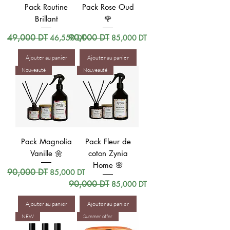
Pack Routine
Pack Rose Oud
Brillant
🌹
Prix original
49,000 DT
Prix promotionnel
Prix original
90,000 DT
Prix promotionnel
46,550 DT
85,000 DT
Ajouter au panier
Ajouter au panier
Nouveauté
Nouveauté
Pack Magnolia
Pack Fleur de
Vanille 🌼
coton Zynia
Home 🌸
Prix original
90,000 DT
Prix promotionnel
85,000 DT
Prix original
90,000 DT
Prix promotionnel
85,000 DT
Ajouter au panier
Ajouter au panier
NEW
Summer offer