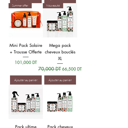
Summer offer
Nouveauté
Mini Pack Solaire
Mega pack
+ Trousse Offerte
cheveux bouclés
XL
Prix
101,000 DT
Prix original
70,000 DT
Prix promotionnel
66,500 DT
Ajouter au panier
Ajouter au panier
Pack ultime
Pack cheveux