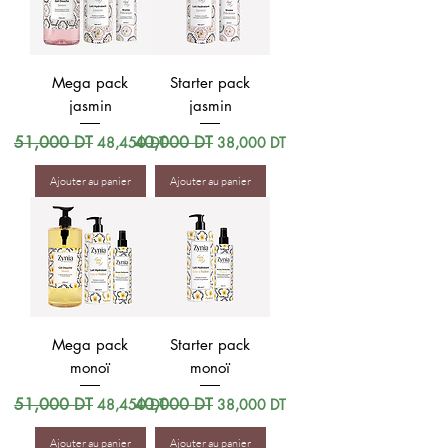
Mega pack
Starter pack
jasmin
jasmin
Prix original
51,000 DT
Prix promotionnel
Prix original
40,000 DT
Prix promotionnel
48,450 DT
38,000 DT
Ajouter au panier
Ajouter au panier
Mega pack
Starter pack
monoï
monoï
Prix original
51,000 DT
Prix promotionnel
Prix original
40,000 DT
Prix promotionnel
48,450 DT
38,000 DT
Ajouter au panier
Ajouter au panier