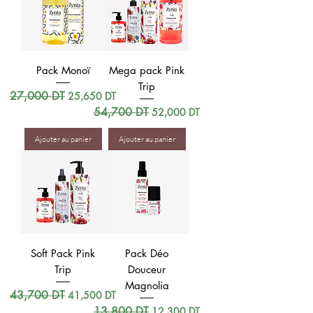
Pack Monoï
Mega pack Pink
Trip
Prix original
27,000 DT
Prix promotionnel
25,650 DT
Prix original
54,700 DT
Prix promotionnel
52,000 DT
Ajouter au panier
Ajouter au panier
Soft Pack Pink
Pack Déo
Trip
Douceur
Magnolia
Prix original
43,700 DT
Prix promotionnel
41,500 DT
Prix original
13,800 DT
Prix promotionnel
12,300 DT