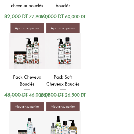
cheveux bouclés
bouclés
Prix original
82,000 DT
Prix promotionnel
Prix original
62,000 DT
Prix promotionnel
77,900 DT
60,000 DT
Ajouter au panier
Ajouter au panier
Pack Cheveux
Pack Soft
Bouclés
Cheveux Bouclés
Prix original
48,000 DT
Prix promotionnel
Prix original
28,500 DT
Prix promotionnel
46,000 DT
26,500 DT
Ajouter au panier
Ajouter au panier