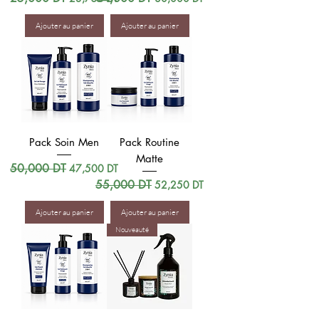
Ajouter au panier
Ajouter au panier
Pack Soin Men
Pack Routine
Matte
Prix original
50,000 DT
Prix promotionnel
47,500 DT
Prix original
55,000 DT
Prix promotionnel
52,250 DT
Ajouter au panier
Ajouter au panier
Nouveauté