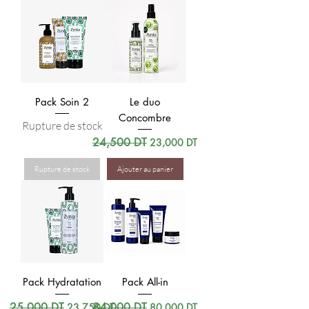
Pack Soin 2
Le duo
Concombre
Rupture de stock
Prix original
24,500 DT
Prix promotionnel
23,000 DT
Rupture de stock
Ajouter au panier
Pack Hydratation
Pack All-in
Prix original
25,000 DT
Prix promotionnel
Prix original
84,000 DT
Prix promotionnel
23,750 DT
80,000 DT