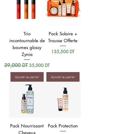
Trio
Pack Solaire +
incontournable de
Trousse Offerte
baumes glossy
Prix
135,500 DT
Zynia
Prix original
39,000 DT
Prix promotionnel
35,000 DT
Ajouter au panier
Ajouter au panier
Pack Nourrissant
Pack Protection
Cheveux