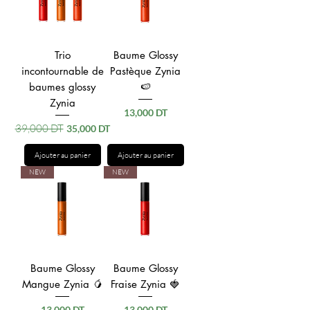
Trio
Baume Glossy
incontournable de
Pastèque Zynia
baumes glossy
🍉
Zynia
Prix
13,000 DT
Prix original
39,000 DT
Prix promotionnel
35,000 DT
Ajouter au panier
Ajouter au panier
NEW
NEW
Baume Glossy
Baume Glossy
Mangue Zynia 🥭
Fraise Zynia 🍓
Prix
Prix
13,000 DT
13,000 DT