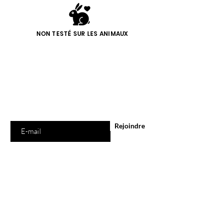
NON TESTÉ SUR LES ANIMAUX
Êtes-vous sur
la liste ?
Abonnement = offres et remises exclusives
Saisissez votre e-mail ici
Rejoindre
Boutique