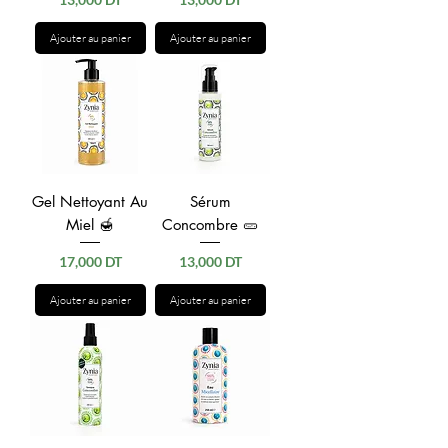
Ajouter au panier
Ajouter au panier
Gel Nettoyant Au
Sérum
Miel 🍯
Concombre 🥒
Prix
Prix
17,000 DT
13,000 DT
Ajouter au panier
Ajouter au panier