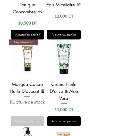
Tonique
Eau Micellaire 🌸
Concombre 🥒
Prix
12,000 DT
Prix
10,500 DT
Ajouter au panier
Ajouter au panier
Disponible en magasins
Masque Cacao
Crème Huile
Huile D'avocat 🍫
D'olive & Aloé
Vera
Rupture de stock
Prix
11,000 DT
Rupture de stock
Ajouter au panier