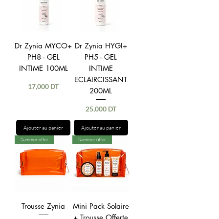
Dr Zynia MYCO+
Dr Zynia HYGI+
PH8 - GEL
PH5 - GEL
INTIME 100ML
INTIME
ECLAIRCISSANT
Prix
17,000 DT
200ML
Prix
25,000 DT
Ajouter au panier
Ajouter au panier
Summer offer
Summer offer
Trousse Zynia
Mini Pack Solaire
+ Trousse Offerte