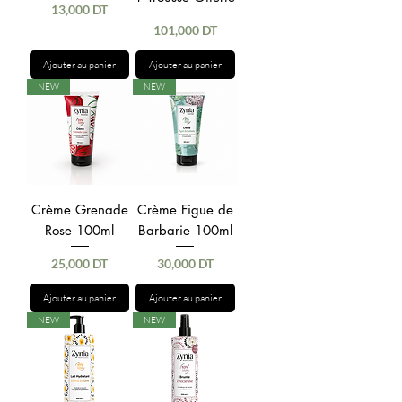
Prix
13,000 DT
Prix
101,000 DT
Ajouter au panier
Ajouter au panier
NEW
NEW
Crème Grenade
Crème Figue de
Rose 100ml
Barbarie 100ml
Prix
Prix
25,000 DT
30,000 DT
Ajouter au panier
Ajouter au panier
NEW
NEW