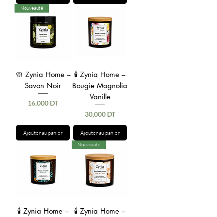
Nouveauté
🧼 Zynia Home –
🕯️ Zynia Home –
Savon Noir
Bougie Magnolia
Vanille
Prix
16,000 DT
Prix
30,000 DT
Ajouter au panier
Ajouter au panier
Nouveauté
🕯️ Zynia Home –
🕯️ Zynia Home –