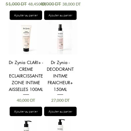
51,000 DT
40,000 DT
Prix original
Prix promotionnel
Prix original
Prix promotionnel
48,450 DT
38,000 DT
Ajouter au panier
Ajouter au panier
Dr Zynia CLARI+ -
Dr Zynia -
CREME
DEODORANT
ECLAIRCISSANTE
INTIME
ZONE INTIME
FRAICHEUR+
AISSELLES 100ML
150ML
Prix
Prix
40,000 DT
27,000 DT
Ajouter au panier
Ajouter au panier