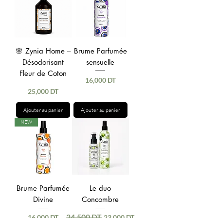
🌸 Zynia Home –
Brume Parfumée
Désodorisant
sensuelle
Fleur de Coton
Prix
16,000 DT
Prix
25,000 DT
Ajouter au panier
Ajouter au panier
NEW
Brume Parfumée
Le duo
Divine
Concombre
24,500 DT
Prix
Prix original
Prix promotionnel
16,000 DT
23,000 DT