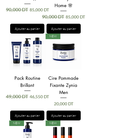
Home 🌸
90,000 DT
Prix original
Prix promotionnel
85,000 DT
90,000 DT
Prix original
Prix promotionnel
85,000 DT
Ajouter au panier
Ajouter au panier
NEW
Pack Routine
Cire Pommade
Brillant
Fixante Zynia
Men
49,000 DT
Prix original
Prix promotionnel
46,550 DT
Prix
20,000 DT
Ajouter au panier
Ajouter au panier
NEW
NEW