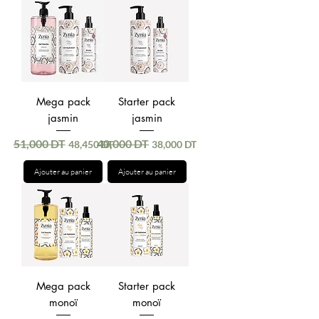
Mega pack
Starter pack
jasmin
jasmin
51,000 DT
40,000 DT
Prix original
Prix promotionnel
Prix original
Prix promotionnel
48,450 DT
38,000 DT
Ajouter au panier
Ajouter au panier
Mega pack
Starter pack
monoï
monoï