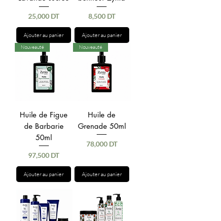
Prix
Prix
25,000 DT
8,500 DT
Ajouter au panier
Ajouter au panier
Nouveauté
Nouveauté
Huile de Figue
Huile de
de Barbarie
Grenade 50ml
50ml
Prix
78,000 DT
Prix
97,500 DT
Ajouter au panier
Ajouter au panier