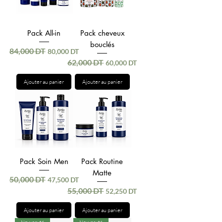
Pack All-in
Pack cheveux
bouclés
84,000 DT
Prix original
Prix promotionnel
80,000 DT
62,000 DT
Prix original
Prix promotionnel
60,000 DT
Ajouter au panier
Ajouter au panier
Pack Soin Men
Pack Routine
Matte
50,000 DT
Prix original
Prix promotionnel
47,500 DT
55,000 DT
Prix original
Prix promotionnel
52,250 DT
Ajouter au panier
Ajouter au panier