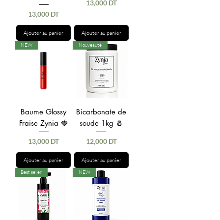
Prix
13,000 DT
Prix
13,000 DT
Ajouter au panier
Ajouter au panier
NEW
Nouveauté
Baume Glossy
Bicarbonate de
Fraise Zynia 🍓
soude 1kg 🧂
Prix
Prix
13,000 DT
12,000 DT
Ajouter au panier
Ajouter au panier
Best seller
NEW