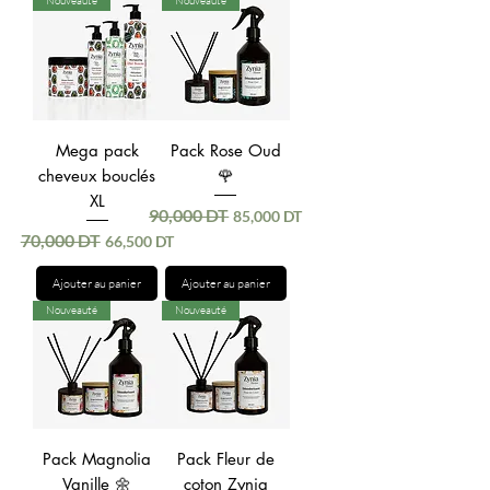
Nouveauté
Nouveauté
Mega pack
Pack Rose Oud
cheveux bouclés
🌹
XL
90,000 DT
Prix original
Prix promotionnel
85,000 DT
70,000 DT
Prix original
Prix promotionnel
66,500 DT
Ajouter au panier
Ajouter au panier
Nouveauté
Nouveauté
Pack Magnolia
Pack Fleur de
Vanille 🌼
coton Zynia