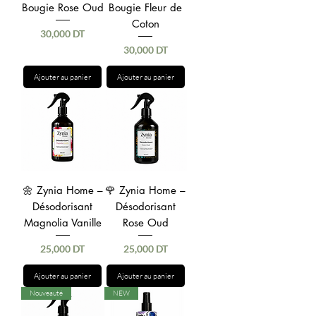
Bougie Rose Oud
Bougie Fleur de
Coton
Prix
30,000 DT
Prix
30,000 DT
Ajouter au panier
Ajouter au panier
🌼 Zynia Home –
🌹 Zynia Home –
Désodorisant
Désodorisant
Magnolia Vanille
Rose Oud
Prix
Prix
25,000 DT
25,000 DT
Ajouter au panier
Ajouter au panier
Nouveauté
NEW