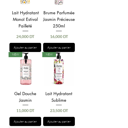
Lait Hydratant
Brume Parfumée
Monoï Estival
Jasmin Précieuse
Pailleté
250ml
Prix
Prix
24,000 DT
16,000 DT
Ajouter au panier
Ajouter au panier
NEW
NEW
Gel Douche
Lait Hydratant
Jasmin
Sublime
Prix
Prix
11,000 DT
23,500 DT
Ajouter au panier
Ajouter au panier