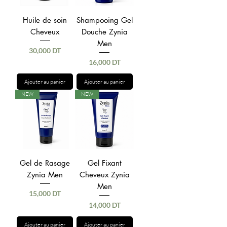
Huile de soin
Shampooing Gel
Cheveux
Douche Zynia
Men
Prix
30,000 DT
Prix
16,000 DT
Ajouter au panier
Ajouter au panier
NEW
NEW
Gel de Rasage
Gel Fixant
Zynia Men
Cheveux Zynia
Men
Prix
15,000 DT
Prix
14,000 DT
Ajouter au panier
Ajouter au panier