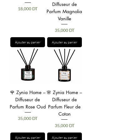
Diffuseur de
Prix
18,000 DT
Parfum Magnolia
Vanille
Prix
35,000 DT
Ajouter au panier
Ajouter au panier
🌹 Zynia Home –
🌸 Zynia Home –
Diffuseur de
Diffuseur de
Parfum Rose Oud
Parfum Fleur de
Coton
Prix
35,000 DT
Prix
35,000 DT
Ajouter au panier
Ajouter au panier