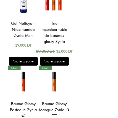
Gel Nettoyant
Trio
Niacinamide
incontournable
Zynia Men
de baumes
glossy Zynia
Prix
19,000 DT
39,000 DT
Prix original
Prix promotionnel
35,000 DT
Ajouter au panier
Ajouter au panier
NEW
NEW
Baume Glossy
Baume Glossy
Pastèque Zynia
Mangue Zynia 🥭
🍉