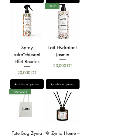
NEW
Spray
Lait Hydratant
rafraîchissant
Jasmin
Effet Boucles
Prix
23,000 DT
Prix
20,000 DT
Ajouter au panier
Ajouter au panier
Nouveauté
Tote Bag Zynia
🌼 Zynia Home –