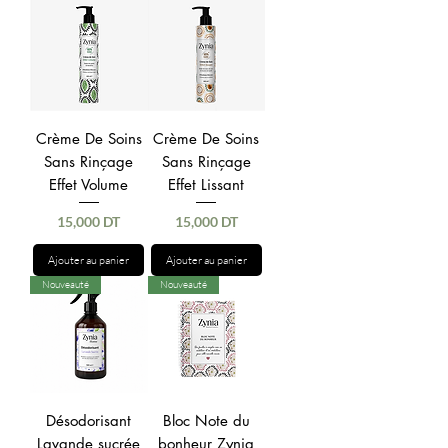
Crème De Soins
Crème De Soins
Sans Rinçage
Sans Rinçage
Effet Volume
Effet Lissant
Prix
Prix
15,000 DT
15,000 DT
Ajouter au panier
Ajouter au panier
Nouveauté
Nouveauté
Désodorisant
Bloc Note du
Lavande sucrée
bonheur Zynia