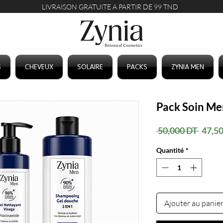
LIVRAISON GRATUITE A PARTIR DE 99 TND
S
CHEVEUX
SOLAIRE
PACKS
ZYNIA MEN
Pack Soin Me
Prix
 50,000 DT 
47,5
origin
Quantité
*
Ajouter au panie