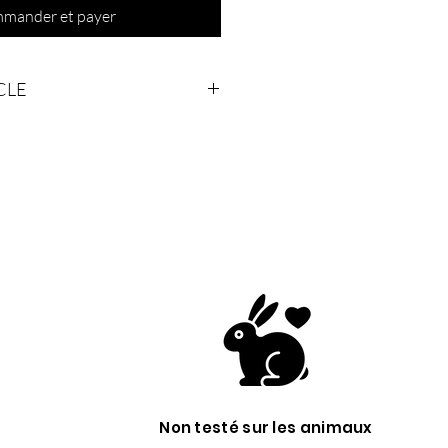
mander et payer
CLE
che Zynia Men 400ml
ge Zynia Men 250ml
a Men 200ml
Non testé sur les animaux