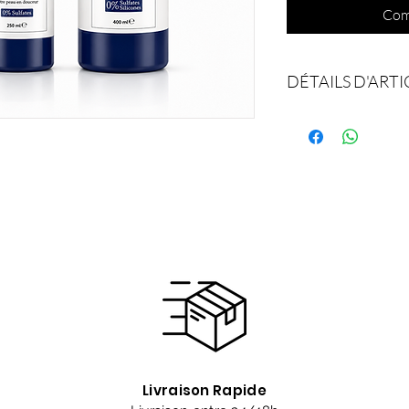
Com
DÉTAILS D'ARTI
1 shampooing gel dou
1 Gel nettoyant visa
1 Gel de rasage Zyni
Livraison Rapide