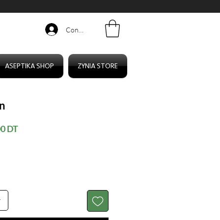
Connexion
ASEPTIKA SHOP
ZYNIA STORE
n
Prix
00 DT
al
promotionnel
r