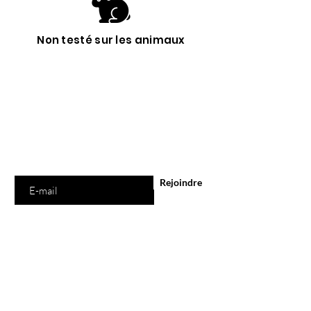
Non testé sur les animaux
Êtes-vous sur
la liste ?
Abonnement = offres et remises exclusives
Saisissez votre e-mail ici
Rejoindre