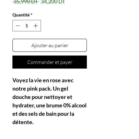
Prix
Prix
 35,990 DT 
34,200 DT
original
promotionnel
Quantité
*
Ajouter au panier
Commander et payer
Voyez la vie en rose avec
notre pink pack. Un gel
douche pour nettoyer et
hydrater, une brume 0% alcool
et des sels de bain pour la
détente.