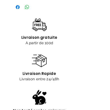
seul pack et avec la trousse offerte à
offrir à une personne chère à votre
coeur ou à vous même.
Le pack comprend:
-Un lait solaire 100ml
-Un écran visage 50ml
-Un baume bronzant 100ml
Livraison gratuite
-Une huile Bronzante 100ml
A partir de 100d
-Un écran cheveux 200ml
-Une trousse offerte
Livraison Rapide
Livraison entre 24/48h