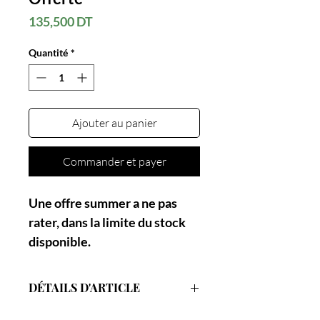
Prix
135,500 DT
Quantité
*
Ajouter au panier
Commander et payer
Une offre summer a ne pas
rater, dans la limite du stock
disponible.
DÉTAILS D'ARTICLE
Tous les essentiels de l'été Zynia en un