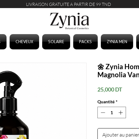
LIVRAISON GRATUITE A PARTIR DE 99 TND
S
CHEVEUX
SOLAIRE
PACKS
ZYNIA MEN
🌼 Zynia Hom
Magnolia Van
Prix
25,000 DT
Quantité
*
Ajouter au panie