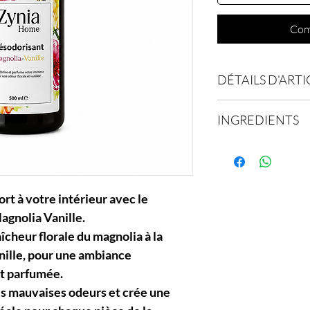
Com
DÉTAILS D'ARTI
Contenance : 500ml
INGREDIENTS
INCI :
Ethanol, Aqua, PEG-40
Fragrance, 3-Methoxy
rt à votre intérieur avec le
gnolia Vanille.
îcheur florale du magnolia à la
nille, pour une ambiance
t parfumée.
les mauvaises odeurs et crée une