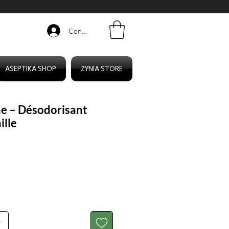
Connexion
ASEPTIKA SHOP
ZYNIA STORE
e – Désodorisant
ille
r