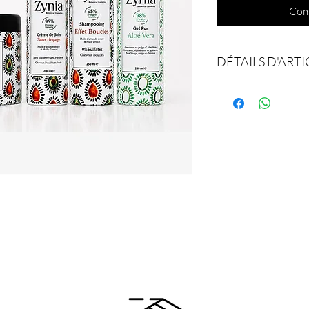
Com
DÉTAILS D'ARTI
1 shampooing effet b
1 masque effet boucle
1 crème de soin sans 
1 Gel Aloe Vera
1 Spray effet boucles