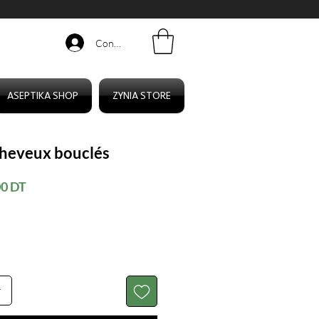
Connexion
ASEPTIKA SHOP
ZYNIA STORE
cheveux bouclés
Prix
00 DT
al
promotionnel
r