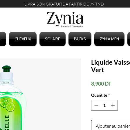
LIVRAISON GRATUITE A PARTIR DE 99 TND
S
CHEVEUX
SOLAIRE
PACKS
ZYNIA MEN
Liquide Vaiss
Vert
Prix
8,900 DT
Quantité
*
Ajouter au panie