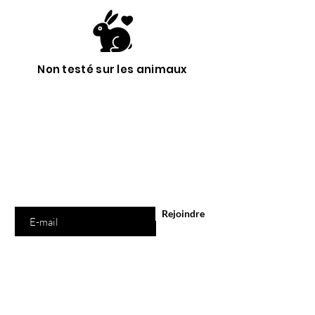
Non testé sur les animaux
Êtes-vous sur
la liste ?
Abonnement = offres et remises exclusives
Saisissez votre e-mail ici
Rejoindre