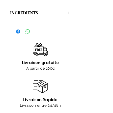
Contenance : 400ml
INGREDIENTS
LISTE INCI:
Aqua, Sodium Lauroyl sarcosinate,
cocoamidopropyl betain, Glycerin,
Prunus amygdalus dulcis oil, PEG-150
PentaerythritylTetrastearate, PEG-6
Caprylic/Capric Triglycerides,
Fragrance, Benzyl Alcohol,
Dehydroacetic acid, Citric Acid.
Livraison gratuite
A partir de 100d
Livraison Rapide
Livraison entre 24/48h