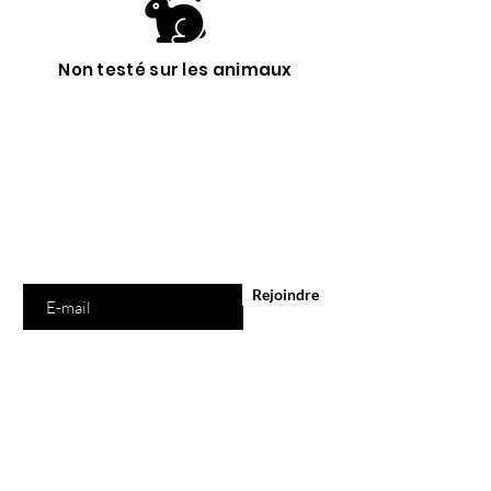
Non testé sur les animaux
Êtes-vous sur
la liste ?
Abonnement = offres et remises exclusives
Saisissez votre e-mail ici
Rejoindre