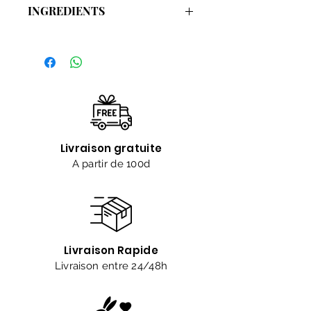
INGREDIENTS
LISTE INCI:
Aqua, Sodium Lauroyl sarcosinate,
cocoamidopropyl betain, Glycerin,
Prunus amygdalus dulcis oil, PEG-150
PentaerythritylTetrastearate, PEG-6
Caprylic/Capric Triglycerides,
Fragrance, Benzyl Alcohol,
Livraison gratuite
Dehydroacetic acid, Citric Acid.
A partir de 100d
Livraison Rapide
Livraison entre 24/48h