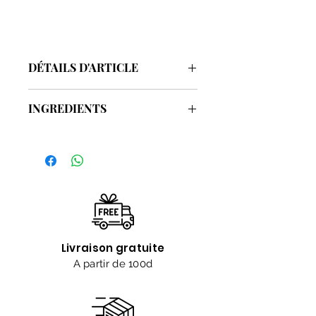
DÉTAILS D'ARTICLE
Contenance : 1000ml
INGREDIENTS
LISTE INCI:
Aqua, Sodium laureth sulfate,
Cocoamidopropyl betain, Cocoamide
DEA, Propylene Glycol, Benzyl alcohol,
Fragrance, Sodium Chloride,
Dehydroacetic acid, Cl 61585.
Livraison gratuite
A partir de 100d