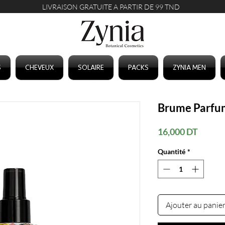
LIVRAISON GRATUITE A PARTIR DE 99 TND
S
CHEVEUX
SOLAIRE
PACKS
ZYNIA MEN
Brume Parfu
Prix
16,000 DT
Quantité
*
Ajouter au panie