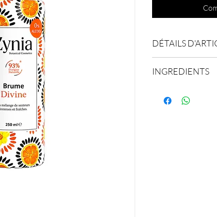
Com
DÉTAILS D'ARTI
Contenance: 250ml
INGREDIENTS
LISTE INCI:
Aqua(water), Propyle
castor oil, Fragrance, 