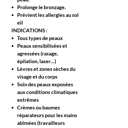
Prolonge le
bronzage
.
Prévient
les
allergies
au
sol
eil
INDICATIONS :
Tous types de peaux
Peaux sensibilisées et
agressées (rasage,
épilation, laser…)
Lèvres et zones sèches du
visage et du corps
Soin des peaux exposées
aux conditions climatiques
extrêmes
Crèmes ou baumes
réparateurs pour les mains
abîmées (travailleurs