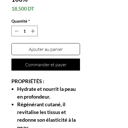
Prix
18,500 DT
Quantité
*
Ajouter au panier
Commander et payer
PROPRIÉTÉS :
Hydrate
et
nourrit
la peau
en profondeur.
Régénérant cutané
, il
revitalise les tissus et
redonne son
élasticité
à la
peau.