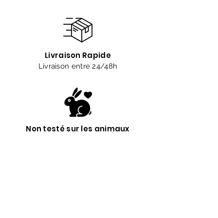
Soins apaisants et régénérants pour
peaux sensibilisées
Baumes protection pour les zones
cicatricielles
Soins satinants pour le corps
Livraison Rapide
Beurres de gommage de douche
Livraison entre 24/48h
Baumes réparateurs pour les mains
Comme ingrédient actif de
surgraissage pour la confection de
savons “surgras”
Non testé sur les animaux
Êtes-vous sur
la liste ?
Abonnement = offres et remises exclusives
Saisissez votre e-mail ici