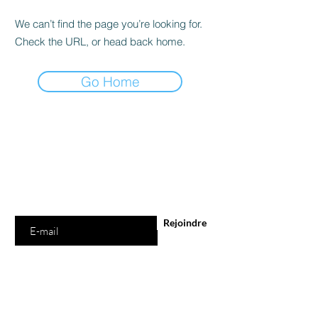
We can’t find the page you’re looking for.
Check the URL, or head back home.
Go Home
Êtes-vous sur
la liste ?
Abonnement = offres et remises exclusives
Saisissez votre e-mail ici
Rejoindre