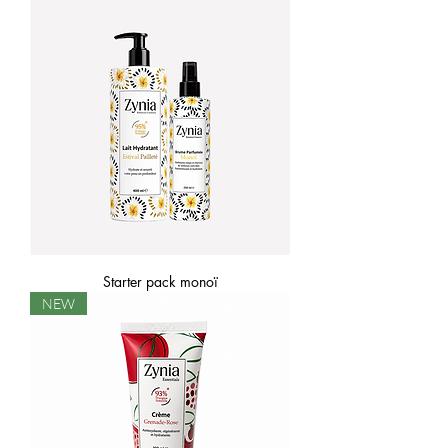
Starter pack monoï
NEW