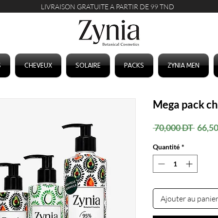
LIVRAISON GRATUITE A PARTIR DE 99 TND
S
CHEVEUX
SOLAIRE
PACKS
ZYNIA MEN
Mega pack ch
Prix
 70,000 DT 
66,5
origin
Quantité
*
Ajouter au panie