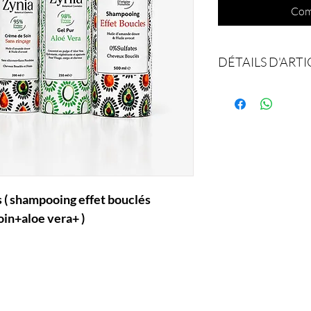
Com
DÉTAILS D'ARTI
1 Shampooing effet b
1 Masque effet boucl
1 Crème de soin sans 
1 Gel Aloe Vera
( shampooing effet bouclés
n+aloe vera+ )