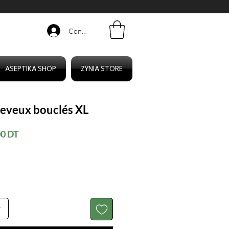
Connexion
ASEPTIKA SHOP
ZYNIA STORE
eveux bouclés XL
Prix
00 DT
al
promotionnel
r